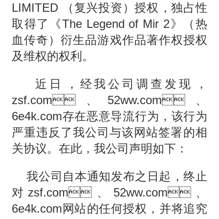
LIMITED （复兴投资）授权，独占性
取得了《The Legend of Mir 2》（热
血传奇）衍生品游戏作品著作权授权
及维权的权利。
近日，经我公司调查发现，
zsf.com、52ww.com、
6e4k.com存在恶意导流行为，该行为
严重违反了我公司与该网站签署的相
关协议。在此，我公司声明如下：
我公司自本通知发布之日起，终止
对zsf.com、52ww.com、
6e4k.com网站的任何授权，并将追究