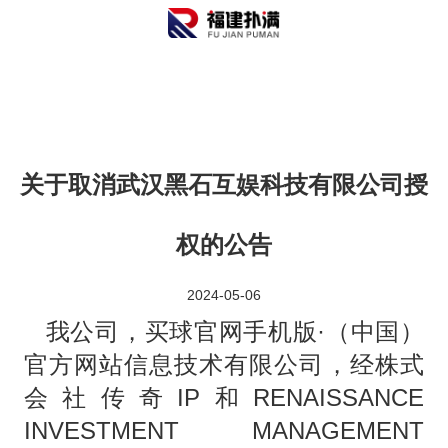
买球官网手机版·（中国）官方网站
关于取消武汉黑石互娱科技有限公司授
权的公告
2024-05-06
我公司，买球官网手机版·（中国）
官方网站信息技术有限公司，经株式
会社传奇IP和RENAISSANCE
INVESTMENT MANAGEMENT