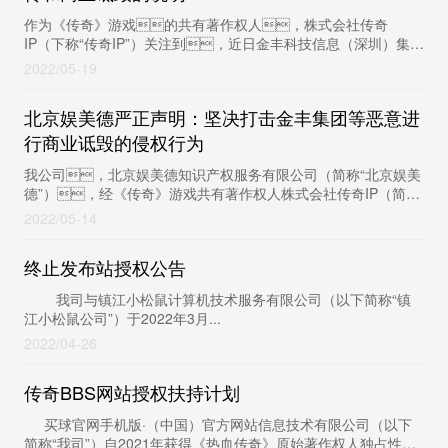
作为《传奇》游戏的共有著作权人，株式会社传奇
IP（下称“传奇IP”）关注到，近日金丰科技信息（深圳）集团
有限公司（下称“金丰”）发布多篇声明，不实主张“金丰集
2022
05-19
团...
北京娱美德严正声明：坚决打击金丰集团等恶意进
行商业诋毁的侵权行为
我公司，北京娱美德知识产权服务有限公司（简称“北京娱美
德”），经《传奇》游戏共有著作权人株式会社传奇IP（简
称“传奇IP”）的授权，有权就维护《传奇》游戏及其著...
2022
05-14
终止发布站授权公告
我司与镇江小松鼠计算机技术服务有限公司（以下简称“镇
江小松鼠公司”）于2022年3月...
2022
04-26
传奇BBS网站授权扶持计划
买球官网手机版·（中国）官方网站信息技术有限公司（以下
简称“我司”）自2021年获得《热血传奇》原始著作权人独占性授