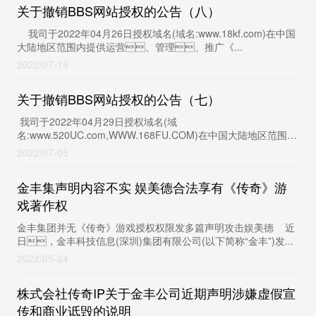
关于撤销BBS网站授权的公告（八）
我司于2022年04月26日授权域名(域名:www.18kf.com)在中国
大陆地区范围内提供运营、管理、推广《...
2022
07-19
关于撤销BBS网站授权的公告（七）
我司于2022年04月29日授权域名(域
名:www.520UC.com,WWW.168FU.COM)在中国大陆地区范围内
提供运营、管理、推广《The...
2022
07-05
金丰集声明内容不实 娱美德合法享有《传奇》游
戏著作权
金丰集团并无《传奇》游戏授权权限发多篇声明攻击娱美德 近
日，金丰科技信息(深圳)集团有限公司(以下简称“金丰”)发...
2022
05-24
株式会社传奇IP关于金丰公司近期声明涉嫌虚假宣
传和商业诋毁的说明