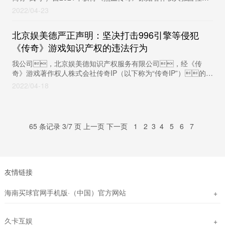
权，一直...
2022
04-23
北京娱美德严正声明：坚决打击996引擎等侵犯
《传奇》游戏知识产权的违法行为
我公司，北京娱美德知识产权服务有限公司，经《传
奇》游戏著作权人株式会社传奇IP（以下称为“传奇IP”）的授
权，有权在中国大陆地区对侵犯《传奇》游戏知识产权
2022
04-18
的侵权...
65 条记录 3/7 页
上一页
下一页
1
2
3
4
5
6
7
友情链接
海南买球官网手机版·（中国）官方网站
+
久卡互娱
+